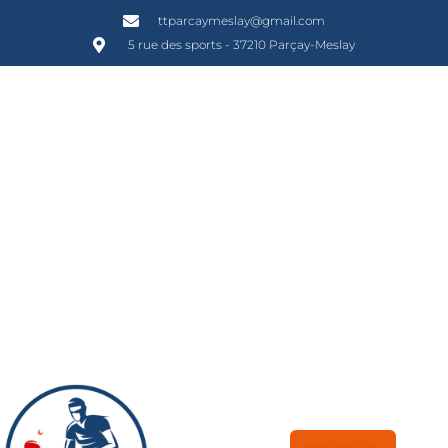
ttparcaymeslay@gmail.com
5 rue des sports - 37210 Parçay-Meslay