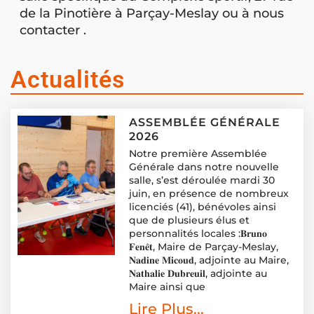
de la Pinotière à Parçay-Meslay ou à nous
contacter .
Actualités
ASSEMBLÉE GÉNÉRALE
2026
Notre première Assemblée
Générale dans notre nouvelle
salle, s’est déroulée mardi 30
juin, en présence de nombreux
licenciés (41), bénévoles ainsi
que de plusieurs élus et
personnalités locales :𝐁𝐫𝐮𝐧𝐨
𝐅𝐞𝐧𝐞̂𝐭, Maire de Parçay-Meslay,
𝐍𝐚𝐝𝐢𝐧𝐞 𝐌𝐢𝐜𝐨𝐮𝐝, adjointe au Maire,
𝐍𝐚𝐭𝐡𝐚𝐥𝐢𝐞 𝐃𝐮𝐛𝐫𝐞𝐮𝐢𝐥, adjointe au
Maire ainsi que
Lire Plus...