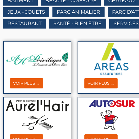
BATIMENT
BEAUTÉ - COIFFURE
CHÂTEAUX
JEUX - JOUETS
PARC ANIMALIER
PARC D'A
RESTAURANT
SANTÉ - BIEN ÊTRE
SERVICES
VOIR PLUS →
VOIR PLUS →