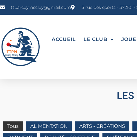
ttparcaymeslay@gmail.com
5 rue des sports - 37210 
ACCUEIL
LE CLUB
JOUE
LES
Tous
ALIMENTATION
ARTS - CRÉATIONS