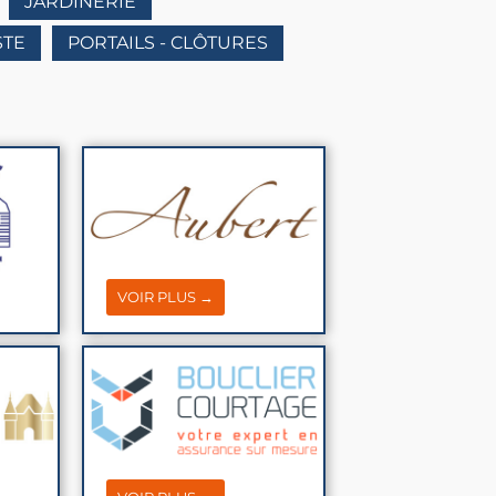
JARDINERIE
STE
PORTAILS - CLÔTURES
VOIR PLUS →