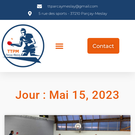
ttparcaymeslay@gmail.com
5 rue des sports - 37210 Parçay-Meslay
Contact
Jour : Mai 15, 2023