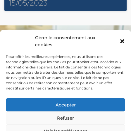
15/05/2023
Gérer le consentement aux
Coordonnées
cookies
27 rue de la Pinotière - 37210 Parçay-Meslay
Pour offrir les meilleures expériences, nous utilisons des
technologies telles que les cookies pour stocker et/ou accéder aux
informations des appareils. Le fait de consentir à ces technologies
07 81 81 60 73
nous permettra de traiter des données telles que le comportement
de navigation ou les ID uniques sur ce site. Le fait de ne pas
consentir ou de retirer son consentement peut avoir un effet
06 14 90 11 63
négatif sur certaines caractéristiques et fonctions.
ttparcaymeslay@gmail.com
Accepter
Refuser
Informations