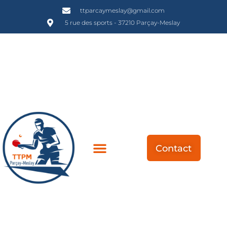
ttparcaymeslay@gmail.com
5 rue des sports - 37210 Parçay-Meslay
Contact