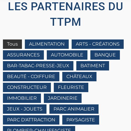
LES PARTENAIRES DU
TTPM
Tous
ALIMENTATION
ARTS - CRÉATIONS
ASSURANCES
AUTOMOBILE
BANQUE
BAR-TABAC-PRESSE-JEUX
BATIMENT
BEAUTÉ - COIFFURE
CHÂTEAUX
CONSTRUCTEUR
FLEURISTE
IMMOBILIER
JARDINERIE
JEUX - JOUETS
PARC ANIMALIER
PARC D'ATTRACTION
PAYSAGISTE
PLOMBIER-CHAUFFAGISTE