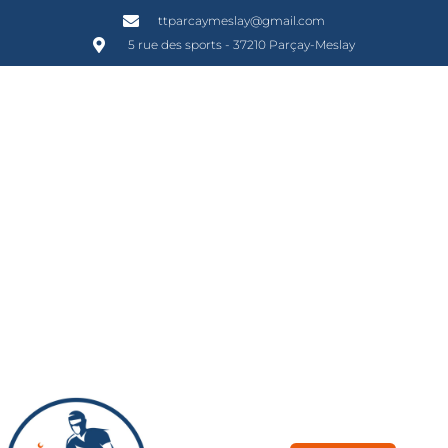
ttparcaymeslay@gmail.com
5 rue des sports - 37210 Parçay-Meslay