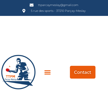
ttparcaymeslay@gmail.com
5 rue des sports - 37210 Parçay-Meslay
Contact